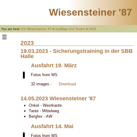
Wiesensteiner '87
You are here:
KV Wiesensteiner '87
»
Ausflüge und Touren
»
2023
☰
2023
19.03.2023 - Sicherungstraining in der SBB
Halle
Ausfahrt 19. März
Fotos from MS
32 images -
Download
14.05.2023 Wiesensteiner '87
Onkel - Westkante
Tante - Mittelweg
Bergfex - AW
Ausfahrt 14. Mai
Fotos from MS