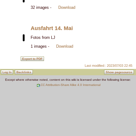
32 images -
Download
Ausfahrt 14. Mai
Fotos from LJ
1 images -
Download
Last modified:: 2023/07/03 22:45
Log In
Backlinks
Show pagesource
Except where otherwise noted, content on this wiki is licensed under the following license:
CC Attribution-Share Alike 4.0 International